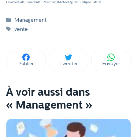
Les accélérateurs de vente – 2e édition (Michaël Aguilar,Philippe Lafaix)
Catégories
Management
Étiquettes
vente
Publier
Tweeter
Envoyer
À voir aussi dans
« Management »